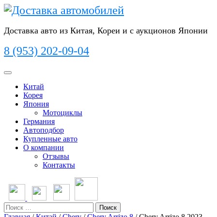
Перейти
к
содержимому
Доставка авто из Китая, Кореи и с аукционов Японии
8 (953) 202-09-04
Кнопка
Открыть
Китай
Корея
Япония
Мотоциклы
Германия
Автоподбор
Купленные авто
О компании
Отзывы
Контакты
Кнопка
Закрыть
Поиск
Главная
/
Китай
/
Chery
/
Chery Arrizo 8
/ Chery Arrizo 8 2023,