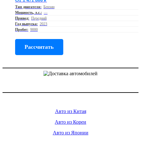
Тип двигателя:
Бензин
Мощность, л.с.:
—
Привод:
Передний
Год выпуска:
2023
Пробег:
9000
Рассчитать
Доставка авто из Китая, Кореи и с аукционов Японии
Услуги
Авто из Китая
Авто из Кореи
Авто из Японии