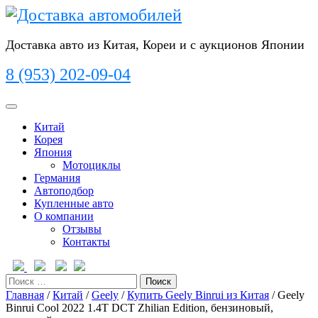
Перейти
к
содержимому
Доставка авто из Китая, Кореи и с аукционов Японии
8 (953) 202-09-04
Кнопка
Открыть
Китай
Корея
Япония
Мотоциклы
Германия
Автоподбор
Купленные авто
О компании
Отзывы
Контакты
Кнопка
Закрыть
Поиск
Главная
/
Китай
/
Geely
/
Купить Geely Binrui из Китая
/ Geely
Binrui Cool 2022 1.4T DCT Zhilian Edition, бензиновый,