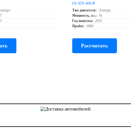
От 659 400 ₽
лектро
Тип двигателя:
Электро
27
Мощность, л.с.:
41
3
Год выпуска:
2025
Пробег:
1000
ать
Рассчитать
Доставка авто из Китая, Кореи и с аукционов Японии