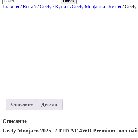
Поиск
Главная
/
Китай
/
Geely
/
Купить Geely Monjaro из Китая
/ Geely
Описание
Детали
Описание
Geely Monjaro 2025, 2.0TD AT 4WD Premium, полный