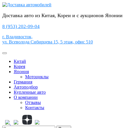
Перейти
к
содержимому
Доставка авто из Китая, Кореи и с аукционов Японии
8 (953) 202-09-04
г. Владивосток,
ул. Всеволода Сибирцева 15, 5 этаж, офис 510
Кнопка
Открыть
Китай
Корея
Япония
Мотоциклы
Германия
Автоподбор
Купленные авто
О компании
Отзывы
Контакты
Кнопка
Закрыть