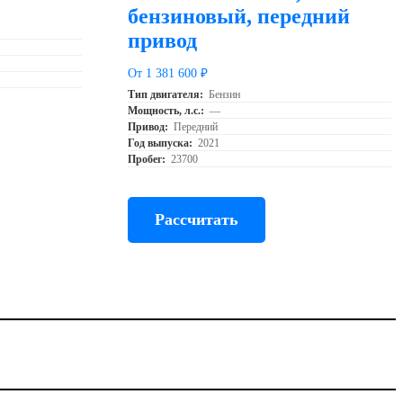
бензиновый, передний
привод
От 1 381 600 ₽
Тип двигателя:
Бензин
Мощность, л.с.:
—
Привод:
Передний
Год выпуска:
2021
Пробег:
23700
Рассчитать