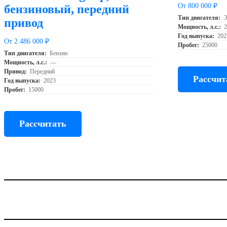
От 800 000 ₽
бензиновый, передний
Тип двигателя:
Э
привод
Мощность, л.с.:
Год выпуска:
202
От 2 486 000 ₽
Пробег:
25000
Тип двигателя:
Бензин
Мощность, л.с.:
—
Привод:
Передний
Рассчит
Год выпуска:
2023
Пробег:
15000
Рассчитать