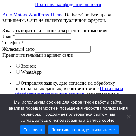
Политика конфиденциальности
Auto Motors WordPress Theme
DeliveryCar. Все права
защищены. Сайт не является публичной офертой.
Заказать обратный звонок для расчета автомобиля
Имя
*
Телефон
*
Желаемый авто
Предпочтительный вариант связи
Звонок
WhatsApp
Отправляя заявку, даю согласие на обработку
персональных данных, в соответствии с
Политикой
обработки персональных данных
, ознакомление с
текстом подтверждаю.
Мы используем cookies для корректной работы сайта,
анализа посещаемости и повышения удобства пользования
После нажатия на «отправить» наши специалисты в
сервисом. Продолжая пользоваться сайтом, вы
ближайшее время свяжутся с вами и подберут лучшие
соглашаетесь с использованием файлов cookie.
варианты
Отправить
Согласен
Политика конфиденциальности
×