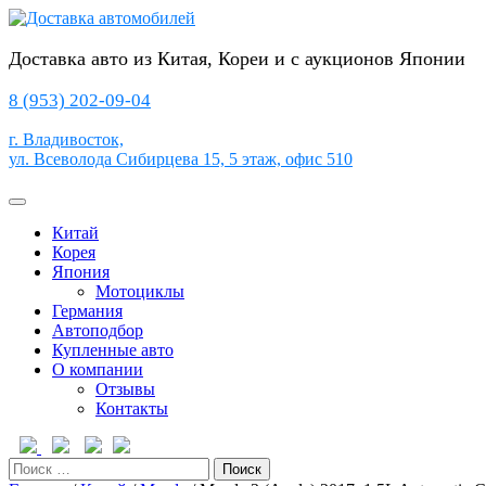
Перейти
к
содержимому
Доставка авто из Китая, Кореи и с аукционов Японии
8 (953) 202-09-04
г. Владивосток,
ул. Всеволода Сибирцева 15, 5 этаж, офис 510
Кнопка
Открыть
Китай
Корея
Япония
Мотоциклы
Германия
Автоподбор
Купленные авто
О компании
Отзывы
Контакты
Кнопка
Закрыть
Поиск