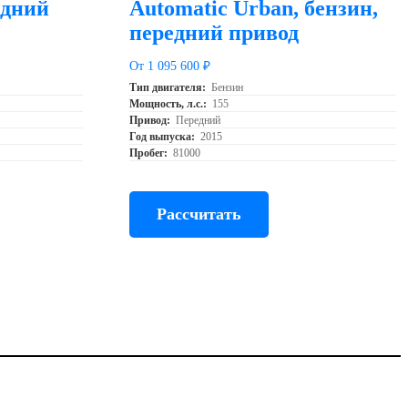
адний
Automatic Urban, бензин,
передний привод
От 1 095 600 ₽
Тип двигателя:
Бензин
Мощность, л.с.:
155
Привод:
Передний
Год выпуска:
2015
Пробег:
81000
Рассчитать