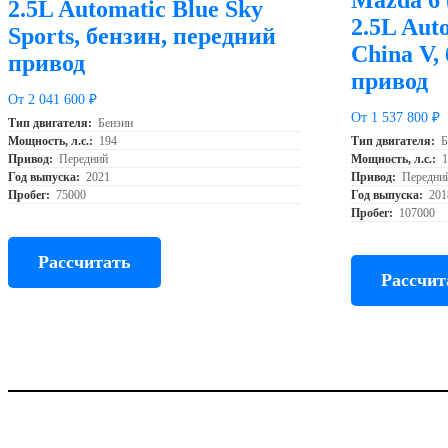
2.5L Automatic Blue Sky
2.5L Aut
Sports, бензин, передний
China V,
привод
привод
От 2 041 600 ₽
От 1 537 800 ₽
Тип двигателя:
Бензин
Мощность, л.с.:
194
Тип двигателя:
Б
Привод:
Передний
Мощность, л.с.:
Год выпуска:
2021
Привод:
Передни
Пробег:
75000
Год выпуска:
201
Пробег:
107000
Рассчитать
Рассчит