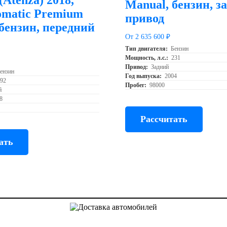
Manual, бензин, з
omatic Premium
привод
 бензин, передний
От 2 635 600 ₽
Тип двигателя:
Бензин
Мощность, л.с.:
231
Привод:
Задний
ензин
Год выпуска:
2004
192
Пробег:
98000
й
8
Рассчитать
ать
Доставка авто из Китая, Кореи и с аукционов Японии