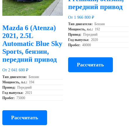
передний привод
От 1 966 800 ₽
Тип двигателя:
Бензин
Mazda 6 (Atenza)
Мощность, л.с.:
192
2021, 2.5L
Привод:
Передний
Год выпуска:
2020
Automatic Blue Sky
Пробег:
40000
Sports, бензин,
передний привод
Рассчитать
От 2 041 600 ₽
Тип двигателя:
Бензин
Мощность, л.с.:
194
Привод:
Передний
Год выпуска:
2021
Пробег:
75000
Рассчитать