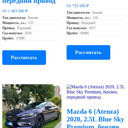
передний привод
От 792 000 ₽
От 1 403 600 ₽
Тип двигателя:
Бензин
Тип двигателя:
Бензин
Мощность, л.с.:
120
Мощность, л.с.:
155
Привод:
Передний
Привод:
Передний
Год выпуска:
2017
Год выпуска:
2019
Пробег:
90000
Пробег:
37000
Рассчитать
Рассчитать
Mazda 6 (Atenza)
2020, 2.5L Blue Sky
Premium, бензин,