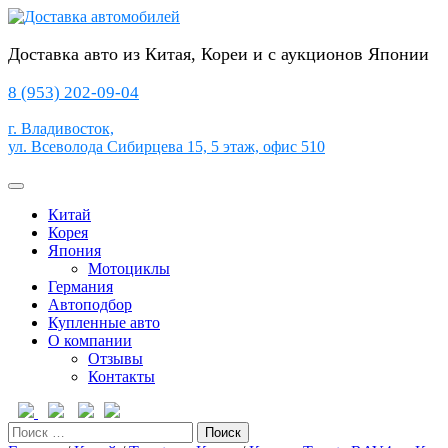
Перейти
к
содержимому
Доставка авто из Китая, Кореи и с аукционов Японии
8 (953) 202-09-04
г. Владивосток,
ул. Всеволода Сибирцева 15, 5 этаж, офис 510
Кнопка
Открыть
Китай
Корея
Япония
Мотоциклы
Германия
Автоподбор
Купленные авто
О компании
Отзывы
Контакты
Кнопка
Закрыть
Поиск