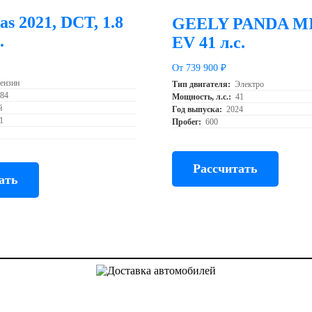
as 2021, DCT, 1.8
GEELY PANDA MIN
.
EV 41 л.с.
От 739 900 ₽
ензин
Тип двигателя:
Электро
184
Мощность, л.с.:
41
й
Год выпуска:
2024
1
Пробег:
600
Рассчитать
ать
Доставка авто из Китая, Кореи и с аукционов Японии