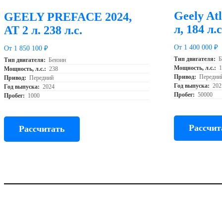
Geely Atl
GEELY PREFACE 2024,
л, 184 л.с
AT 2 л. 238 л.с.
От 1 400 000 ₽
От 1 850 100 ₽
Тип двигателя:
Б
Тип двигателя:
Бензин
Мощность, л.с.:
Мощность, л.с.:
238
Привод:
Передни
Привод:
Передний
Год выпуска:
202
Год выпуска:
2024
Пробег:
50000
Пробег:
1000
Рассчит
Рассчитать