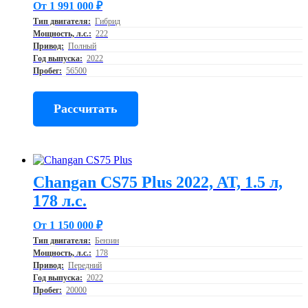
От 1 991 000 ₽
Тип двигателя:
Гибрид
Мощность, л.с.:
222
Привод:
Полный
Год выпуска:
2022
Пробег:
56500
Рассчитать
Changan CS75 Plus 2022, AT, 1.5 л,
178 л.с.
От 1 150 000 ₽
Тип двигателя:
Бензин
Мощность, л.с.:
178
Привод:
Передний
Год выпуска:
2022
Пробег:
20000