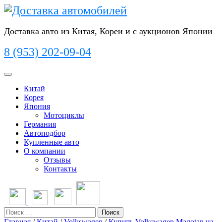
Перейти
к
содержимому
Доставка авто из Китая, Кореи и с аукционов Японии
8 (953) 202-09-04
Кнопка
Открыть
Китай
Корея
Япония
Мотоциклы
Германия
Автоподбор
Купленные авто
О компании
Отзывы
Контакты
Кнопка
Закрыть
Поиск
Главная
/
Китай
/
Volkswagen
/
Купить Volkswagen Magotan из