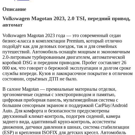
Описание
Volkswagen Magotan 2023, 2.0 TSI, передний привод,
автомат
Volkswagen Magotan 2023 года — это современный седан
бизнес-класса в комплектации Premium, который отлично
подойдёт как для деловых поездок, так и для семейных
путешествий. Автомобиль оснащён мощным и экономичным
2.0-литровым турбированным двигателем, автоматической
коробкой DSG и передним приводом. Пробег составляет 26
000 км, что говорит о бережной эксплуатации и долгом сроке
службы впереди. Кузов и лакокрасочное покрытие в отличном
состоянии, серьёзных ДТП не было.
В салоне Magotan — премиальные материалы отделки,
эргономичные сиденья с электроприводом и памятью,
цифровая приборная панель, мультимедийная система с
большим сенсорным экраном и поддержкой CarPlay/Android
Auto. Для комфорта и безопасности предусмотрены
двухзонный климат-контроль, подогрев сидений, камера
заднего вида, адаптивный круиз-контроль, ассистенты
движения, датчики давления в шинах, система стабилизации
(ESP) и крепления ISOFIX для детских кресел. Автомобиль