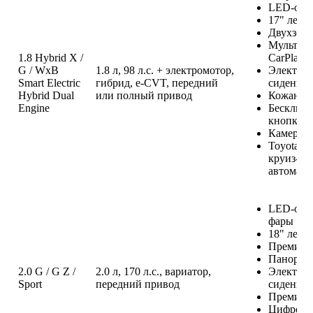
LED-опти
17" легк
Двухзонн
Мультиме
1.8 Hybrid X /
CarPlay/
G / WxB
1.8 л, 98 л.с. + электромотор,
Электроп
Smart Electric
гибрид, e-CVT, передний
сиденья
Hybrid Dual
или полный привод
Кожаный
Engine
Бесключе
кнопки
Камера к
Toyota S
круиз-ко
автомати
LED-опт
фары
18" легк
Премиаль
Панорам
2.0 G / G Z /
2.0 л, 170 л.с., вариатор,
Электроп
Sport
передний привод
сидений
Премиаль
Цифровая