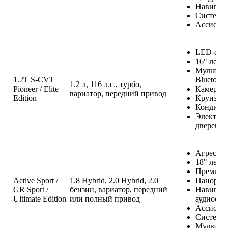
Навигац
Система 
Ассистен
LED-фар
16" легк
Мультиме
1.2T S-CVT
Bluetoot
1.2 л, 116 л.с., турбо,
Pioneer / Elite
Камера з
вариатор, передний привод
Edition
Круиз-ко
Кондици
Электрос
дверей
Агресси
18" легк
Премиаль
Active Sport /
1.8 Hybrid, 2.0 Hybrid, 2.0
Панорам
GR Sport /
бензин, вариатор, передний
Навигаци
Ultimate Edition
или полный привод
аудиосис
Ассистен
Система 
Мультиф