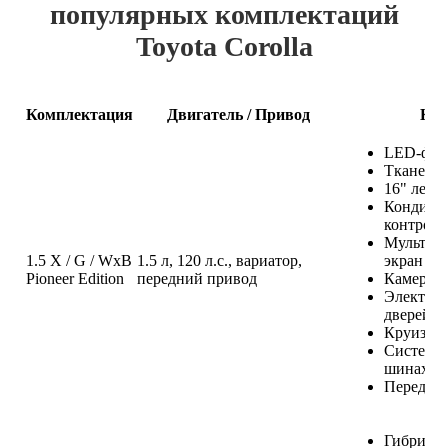
популярных комплектаций
Toyota Corolla
Комплектация
Двигатель / Привод
Клю
LED-фар
Тканевый
16" легк
Кондицио
контроль
Мультиме
1.5 X / G / WxB
1.5 л, 120 л.с., вариатор,
экран
Pioneer Edition
передний привод
Камера з
Электрос
дверей
Круиз-ко
Система 
шинах
Передние
Гибридна