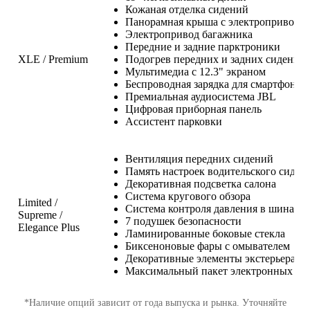
Кожаная отделка сидений
Панорамная крыша с электроприводо
Электропривод багажника
Передние и задние парктроники
XLE / Premium
Подогрев передних и задних сидений
Мультимедиа с 12.3" экраном
Беспроводная зарядка для смартфона
Премиальная аудиосистема JBL
Цифровая приборная панель
Ассистент парковки
Вентиляция передних сидений
Память настроек водительского сидень
Декоративная подсветка салона
Система кругового обзора
Limited /
Система контроля давления в шинах
Supreme /
7 подушек безопасности
Elegance Plus
Ламинированные боковые стекла
Биксеноновые фары с омывателем
Декоративные элементы экстерьера
Максимальный пакет электронных асс
*Наличие опций зависит от года выпуска и рынка. Уточняйте