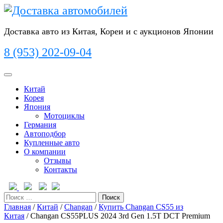
Перейти
к
содержимому
Доставка авто из Китая, Кореи и с аукционов Японии
8 (953) 202-09-04
Кнопка
Открыть
Китай
Корея
Япония
Мотоциклы
Германия
Автоподбор
Купленные авто
О компании
Отзывы
Контакты
Кнопка
Закрыть
Поиск
Главная
/
Китай
/
Changan
/
Купить Changan CS55 из
Китая
/ Changan CS55PLUS 2024 3rd Gen 1.5T DCT Premium