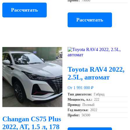
Пробег:
79000
Рассчитать
Рассчитать
Toyota RAV4 2022,
2.5L, автомат
От 1 991 000 ₽
Тип двигателя:
Гибрид
Мощность, л.с.:
222
Привод:
Полный
Год выпуска:
2022
Пробег:
56500
Changan CS75 Plus
2022, AT, 1.5 л, 178