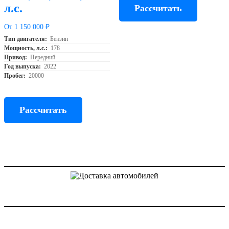
л.с.
Рассчитать
От 1 150 000 ₽
Тип двигателя:
Бензин
Мощность, л.с.:
178
Привод:
Передний
Год выпуска:
2022
Пробег:
20000
Рассчитать
Доставка авто из Китая, Кореи и с аукционов Японии
Услуги