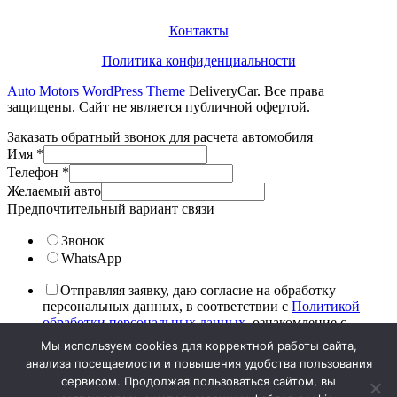
Информация
Контакты
Политика конфиденциальности
Auto Motors WordPress Theme
DeliveryCar. Все права
защищены. Сайт не является публичной офертой.
Заказать обратный звонок для расчета автомобиля
Имя
*
Телефон
*
Желаемый авто
Предпочтительный вариант связи
Звонок
WhatsApp
Отправляя заявку, даю согласие на обработку
персональных данных, в соответствии с
Политикой
обработки персональных данных
, ознакомление с
текстом подтверждаю.
Мы используем cookies для корректной работы сайта,
анализа посещаемости и повышения удобства пользования
После нажатия на «отправить» наши специалисты в
сервисом. Продолжая пользоваться сайтом, вы
ближайшее время свяжутся с вами и подберут лучшие