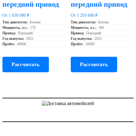
передний привод
передний привод
От 1 650 000 ₽
От 1 293 600 ₽
Тип двигателя:
Бензин
Тип двигателя:
Бензин
Мощность, л.с.:
178
Мощность, л.с.:
188
Привод:
Передний
Привод:
Передний
Год выпуска:
2022
Год выпуска:
2022
Пробег:
48000
Пробег:
26000
Рассчитать
Рассчитать
Доставка авто из Китая, Кореи и с аукционов Японии
Услуги