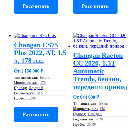
Рассчитать
Рассчитать
Changan CS75
Plus 2022, AT, 1.5
Changan Raeton
л, 178 л.с.
CC 2020, 1.5T
Automatic
От 1 150 000 ₽
Trendy, бензин,
Тип двигателя:
Бензин
Мощность, л.с.:
178
передний привод
Привод:
Передний
Год выпуска:
2022
От 644 600 ₽
Пробег:
20000
Тип двигателя:
Бензин
Мощность, л.с.:
156
Рассчитать
Привод:
Передний
Год выпуска:
2020
Пробег:
21000