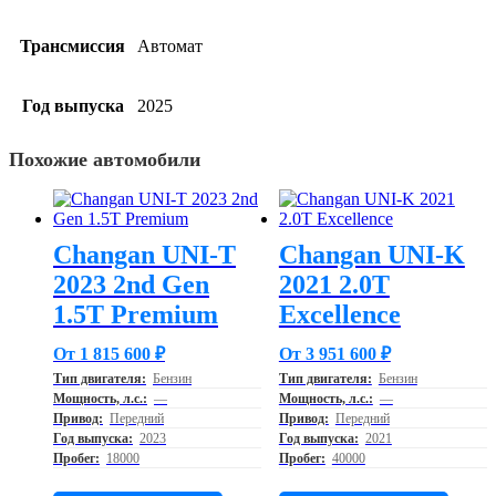
Трансмиссия
Автомат
Год выпуска
2025
Похожие автомобили
Changan UNI-T
Changan UNI-K
2023 2nd Gen
2021 2.0T
1.5T Premium
Excellence
От 1 815 600 ₽
От 3 951 600 ₽
Тип двигателя:
Бензин
Тип двигателя:
Бензин
Мощность, л.с.:
—
Мощность, л.с.:
—
Привод:
Передний
Привод:
Передний
Год выпуска:
2023
Год выпуска:
2021
Пробег:
18000
Пробег:
40000