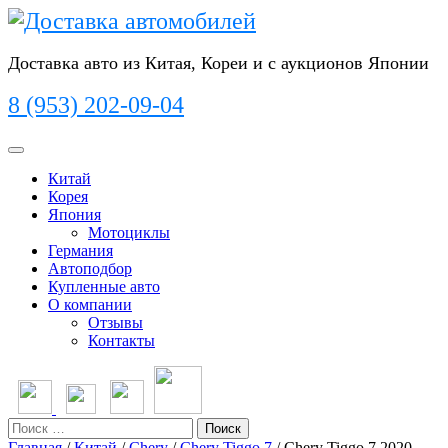
Перейти
к
содержимому
Доставка авто из Китая, Кореи и с аукционов Японии
8 (953) 202-09-04
Кнопка
Открыть
Китай
Корея
Япония
Мотоциклы
Германия
Автоподбор
Купленные авто
О компании
Отзывы
Контакты
Кнопка
Закрыть
Поиск
Главная
/
Китай
/
Chery
/
Chery Tiggo 7
/ Chery Tiggo 7 2020