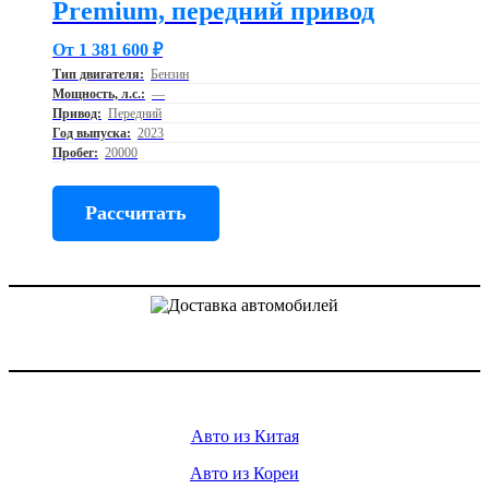
Premium, передний привод
От 1 381 600 ₽
Тип двигателя:
Бензин
Мощность, л.с.:
—
Привод:
Передний
Год выпуска:
2023
Пробег:
20000
Рассчитать
Доставка авто из Китая, Кореи и с аукционов Японии
Услуги
Авто из Китая
Авто из Кореи