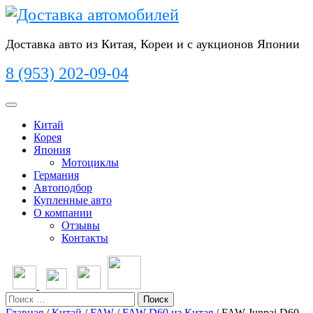
Перейти
к
содержимому
Доставка авто из Китая, Кореи и с аукционов Японии
8 (953) 202-09-04
Кнопка
Открыть
Китай
Корея
Япония
Мотоциклы
Германия
Автоподбор
Купленные авто
О компании
Отзывы
Контакты
Кнопка
Закрыть
Поиск
Главная
/
Китай
/
FAW
/
FAW D60 из Китая
/ FAW Junpai D60