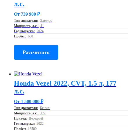
л.с.
От 739 900 ₽
Тип двигателя:
Электро
Мощность, л.с.:
41
Год выпуска:
2024
Пробег:
600
Рассчитать
Honda Vezel 2022, CVT, 1.5 л, 177
л.с.
От 1 500 000 ₽
Тип двигателя:
Бензин
Мощность, л.с.:
177
Привод:
Передний
Год выпуска:
2022
Пробег:
16500