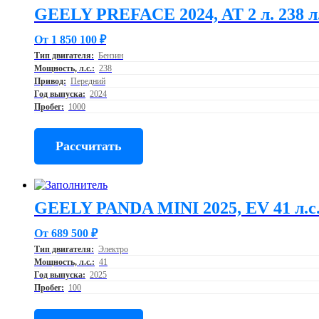
GEELY PREFACE 2024, AT 2 л. 238 л.
От 1 850 100 ₽
Тип двигателя:
Бензин
Мощность, л.с.:
238
Привод:
Передний
Год выпуска:
2024
Пробег:
1000
Рассчитать
GEELY PANDA MINI 2025, EV 41 л.с
От 689 500 ₽
Тип двигателя:
Электро
Мощность, л.с.:
41
Год выпуска:
2025
Пробег:
100