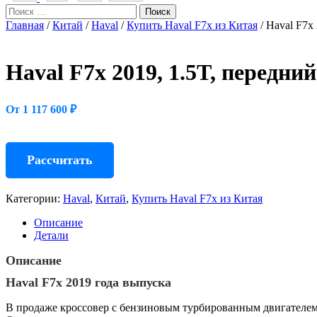
Поиск
Главная
/
Китай
/
Haval
/
Купить Haval F7x из Китая
/ Haval F7x
Haval F7x 2019, 1.5T, передни
От 1 117 600 ₽
Рассчитать
Категории:
Haval
,
Китай
,
Купить Haval F7x из Китая
Описание
Детали
Описание
Haval F7x 2019 года выпуска
В продаже кроссовер с бензиновым турбированным двигателем 1