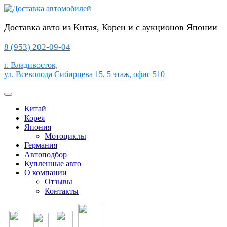
Перейти
к
содержимому
Доставка авто из Китая, Кореи и с аукционов Японии
8 (953) 202-09-04
г. Владивосток,
ул. Всеволода Сибирцева 15, 5 этаж, офис 510
Кнопка
Открыть
Китай
Корея
Япония
Мотоциклы
Германия
Автоподбор
Купленные авто
О компании
Отзывы
Контакты
Кнопка
Закрыть