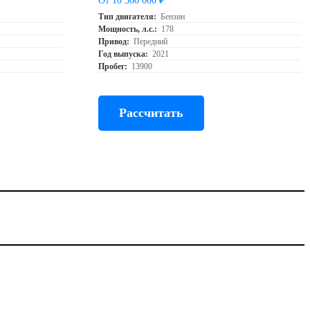
От 10 560 000 ₽
Тип двигателя:
Бензин
Мощность, л.с.:
178
Привод:
Передний
Год выпуска:
2021
Пробег:
13900
Рассчитать