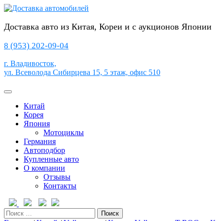
Перейти
к
содержимому
Доставка авто из Китая, Кореи и с аукционов Японии
8 (953) 202-09-04
г. Владивосток,
ул. Всеволода Сибирцева 15, 5 этаж, офис 510
Кнопка
Открыть
Китай
Корея
Япония
Мотоциклы
Германия
Автоподбор
Купленные авто
О компании
Отзывы
Контакты
Кнопка
Закрыть
Поиск