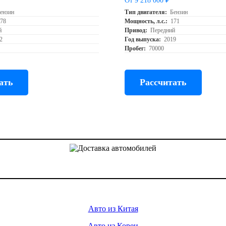
От 9 218 000 ₽
ензин
Тип двигателя:
Бензин
178
Мощность, л.с.:
171
й
Привод:
Передний
2
Год выпуска:
2019
Пробег:
70000
ать
Рассчитать
Доставка авто из Китая, Кореи и с аукционов Японии
Услуги
Авто из Китая
Авто из Кореи