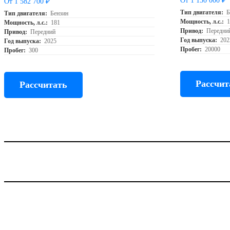
От 1 150 000 ₽
От 1 582 700 ₽
Тип двигателя:
Б
Тип двигателя:
Бензин
Мощность, л.с.:
Мощность, л.с.:
181
Привод:
Передни
Привод:
Передний
Год выпуска:
202
Год выпуска:
2025
Пробег:
20000
Пробег:
300
Рассчит
Рассчитать