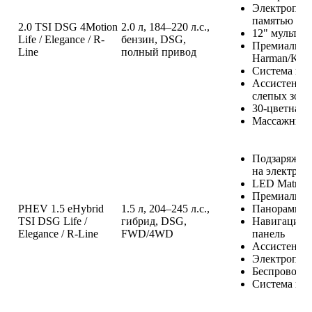
Электроприв
памятью
2.0 TSI DSG 4Motion
2.0 л, 184–220 л.с.,
12" мультим
Life / Elegance / R-
бензин, DSG,
Премиальная
Line
полный привод
Harman/Kar
Система кру
Ассистенты
слепых зон
30-цветная 
Массажные с
Подзаряжаем
на электротя
LED Matrix
Премиальная
PHEV 1.5 eHybrid
1.5 л, 204–245 л.с.,
Панорамная
TSI DSG Life /
гибрид, DSG,
Навигация, 
Elegance / R-Line
FWD/4WD
панель
Ассистенты
Электропри
Беспроводна
Система кон