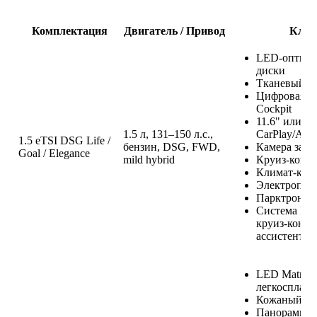
Комплектация
Двигатель / Привод
Ключ
LED-оптика,
диски
Тканевый с
Цифровая па
Cockpit
11.6" или 1
1.5 л, 131–150 л.с.,
CarPlay/Andr
1.5 eTSI DSG Life /
бензин, DSG, FWD,
Камера задн
Goal / Elegance
mild hybrid
Круиз-контр
Климат-кон
Электропри
Парктроники
Система IQ
круиз-контр
ассистент д
LED Matrix-
легкосплавн
Кожаный са
Панорамная