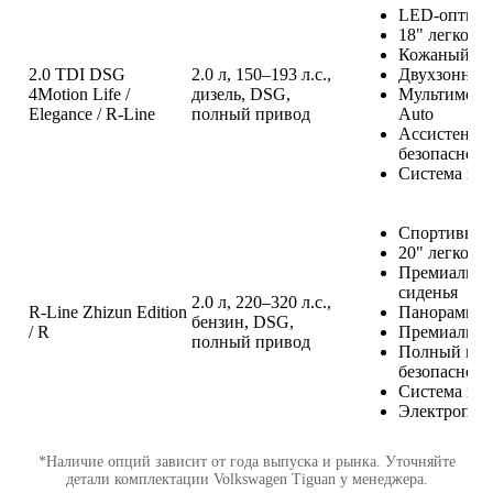
LED-оптика
18" легкосп
Кожаный са
2.0 TDI DSG
2.0 л, 150–193 л.с.,
Двухзонный
4Motion Life /
дизель, DSG,
Мультимедиа
Elegance / R-Line
полный привод
Auto
Ассистенты
безопасност
Система кру
Спортивный
20" легкосп
Премиальна
сиденья
2.0 л, 220–320 л.с.,
R-Line Zhizun Edition
Панорамная
бензин, DSG,
/ R
Премиальная
полный привод
Полный паке
безопасност
Система вы
Электропри
*Наличие опций зависит от года выпуска и рынка. Уточняйте
детали комплектации Volkswagen Tiguan у менеджера.